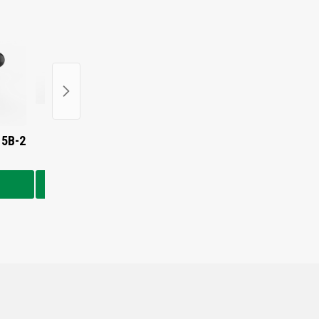
15B-2
Laufrolle für Hanix H26B
Laufrolle für Hanix
€90,00
€90,00
In den Warenkorb
In den Warenkorb