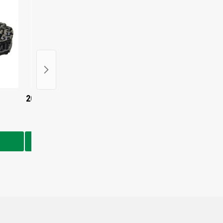
20/925261 - Case Fahrantrieb
47043305 - Case Fahra
€2.742,00
€1.223,00
In den Warenkorb
In den Warenkorb