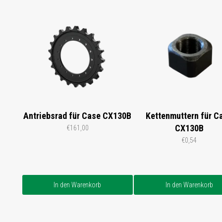
Antriebsrad für Case CX130B
Kettenmuttern für C
CX130B
€161,00
€0,54
In den Warenkorb
In den Warenkorb