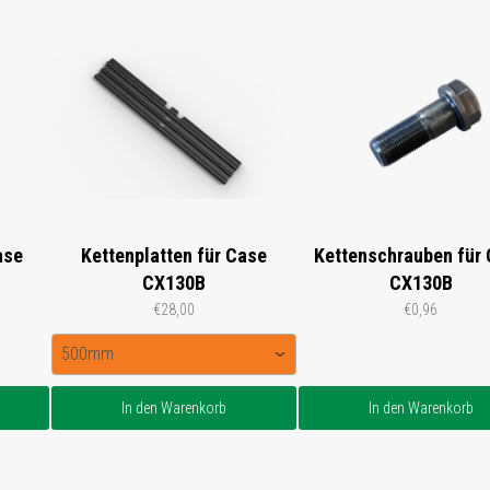
ase
Kettenplatten für Case
Kettenschrauben für
CX130B
CX130B
€28,00
€0,96
500mm
In den Warenkorb
In den Warenkorb