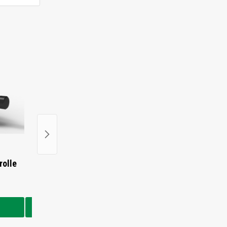
rolle
115-6335 - CAT Leitrad mit
127-3806 - CAT Lauf
Halter
€125,00
€295,00
In den Warenkorb
In den Warenkorb