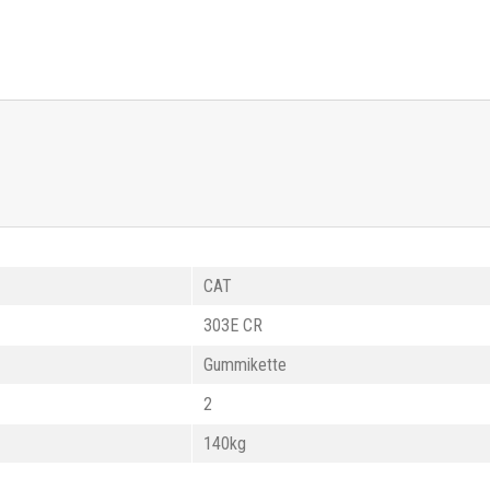
CAT
303E CR
Gummikette
2
140kg