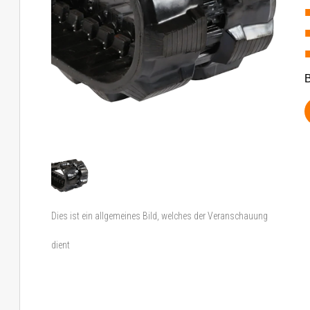
B
Dies ist ein allgemeines Bild, welches der Veranschauung
dient