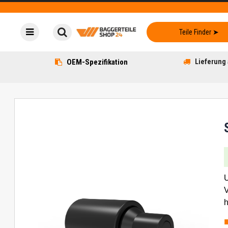
OEM-Spezifikation
Lieferung 
U
V
h