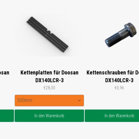
osan
Kettenplatten für Doosan
Kettenschrauben für 
DX140LCR-3
DX140LCR-3
€28,00
€0,96
500mm
In den Warenkorb
In den Warenkorb