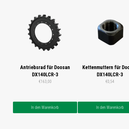
Antriebsrad für Doosan
Kettenmuttern für Do
DX140LCR-3
DX140LCR-3
€163,00
€0,54
In den Warenkorb
In den Warenkorb