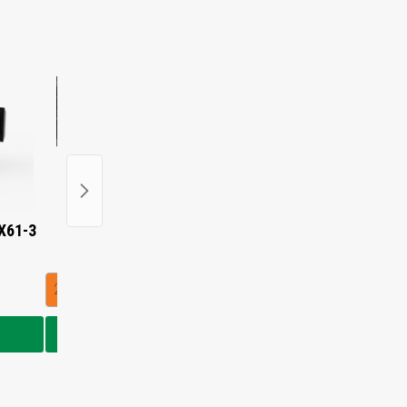
KX61-3
Gummikette für JCB 8018
Gummikette für Neuso
€235,09
€237,02
230 x 48 x 62
In den Warenkorb
In den Warenkorb