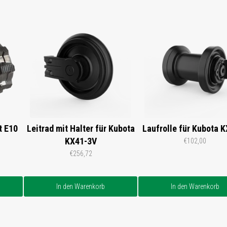
t E10
Leitrad mit Halter für Kubota
Laufrolle für Kubota 
KX41-3V
€102,00
€256,72
In den Warenkorb
In den Warenkorb