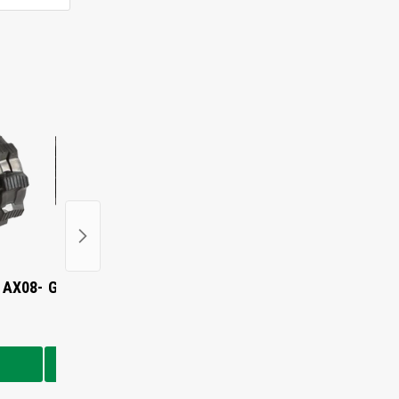
 AX08-
Gummikette für Airman AX12
Gummikette für Airma
2
€235,00
€235,00
In den Warenkorb
In den Warenkorb