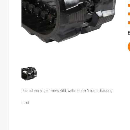
B
Dies ist ein allgemeines Bild, welches der Veranschauung
dient