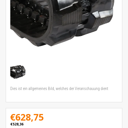
Dies ist ein allgemeines Bild, welches der Veranschauung dient
€628,75
€528,36