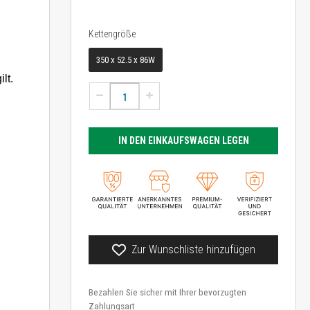
Kettengröße
Kettengröße
350 x 52.5 x 86W
lt.
IN DEN EINKAUFSWAGEN LEGEN
Zur Wunschliste hinzufügen
Bezahlen Sie sicher mit Ihrer bevorzugten
Zahlungsart