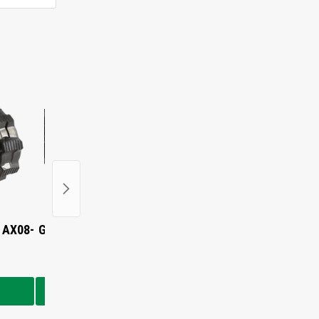
 AX08-
Gummikette für Airman AX12
Gummikette für Airma
2
€235,00
€235,00
In den Warenkorb
In den Warenkorb