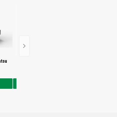
atsu
201-60-61100 - Komatsu
201-60-61500 - Kom
Fahrantrieb
Fahrantrieb
€2.476,00
€2.476,00
In den Warenkorb
In den Warenkorb