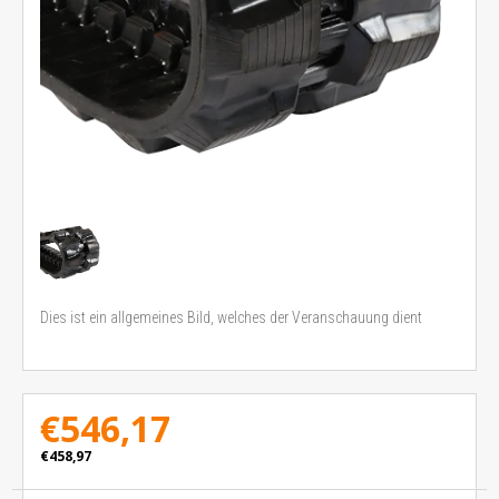
Dies ist ein allgemeines Bild, welches der Veranschauung dient
€546,17
€458,97