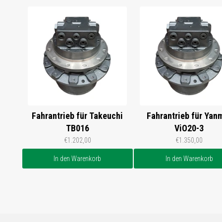
Fahrantrieb für Takeuchi
Fahrantrieb für Yan
TB016
ViO20-3
€1.202,00
€1.350,00
In den Warenkorb
In den Warenkorb